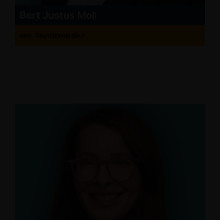
Bert Justus Moll
stv. Vorsitzender