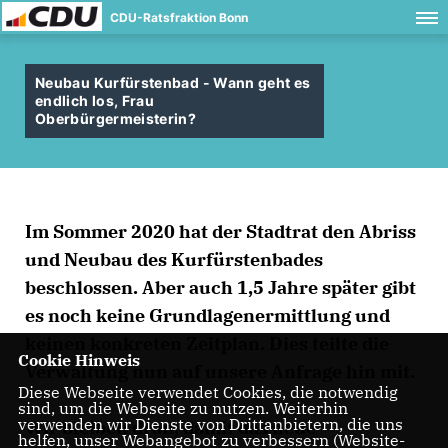
CDU-Ratsfraktion Bonn
Neubau Kurfürstenbad - Wann geht es
endlich los, Frau
Oberbürgermeisterin?
Im Sommer 2020 hat der Stadtrat den Abriss
und Neubau des Kurfürstenbades
beschlossen. Aber auch 1,5 Jahre später gibt
es noch keine Grundlagenermittlung und
keinen konkreten Zeitplan. Dies teilte die
Cookie Hinweis
Verwaltung nun auf unsere Anfrage hin mit.
Diese Webseite verwendet Cookies, die notwendig
sind, um die Webseite zu nutzen. Weiterhin
verwenden wir Dienste von Drittanbietern, die uns
Wir bleiben dran, damit das neue
helfen, unser Webangebot zu verbessern (Website-