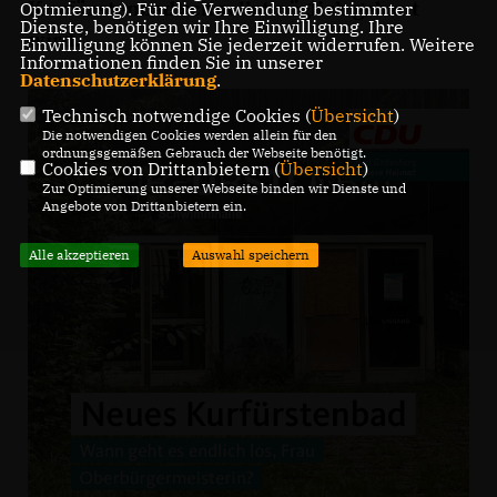
Kurfürstenbad schnellstmöglich gebaut
Optmierung). Für die Verwendung bestimmter
Dienste, benötigen wir Ihre Einwilligung. Ihre
wird.
Einwilligung können Sie jederzeit widerrufen. Weitere
Informationen finden Sie in unserer
Datenschutzerklärung
.
Technisch notwendige Cookies (
Übersicht
)
Die notwendigen Cookies werden allein für den
ordnungsgemäßen Gebrauch der Webseite benötigt.
Cookies von Drittanbietern (
Übersicht
)
Zur Optimierung unserer Webseite binden wir Dienste und
Angebote von Drittanbietern ein.
Alle akzeptieren
Auswahl speichern