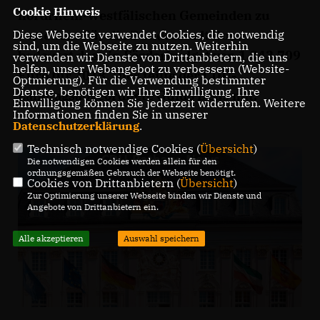
Cookie Hinweis
nordrhein-westfälischen Gemeinden zu
verteilen. Für die Bundesstadt Bonn
Diese Webseite verwendet Cookies, die notwendig
sind, um die Webseite zu nutzen. Weiterhin
bedeutet das ein Förderbudget von 1.843.709
verwenden wir Dienste von Drittanbietern, die uns
helfen, unser Webangebot zu verbessern (Website-
Euro für 2018. Dies teilte der CDU-
Optmierung). Für die Verwendung bestimmter
Dienste, benötigen wir Ihre Einwilligung. Ihre
Landtagsabgeordnete Guido Déus mit.
Einwilligung können Sie jederzeit widerrufen. Weitere
Informationen finden Sie in unserer
Datenschutzerklärung
.
Technisch notwendige Cookies (
Übersicht
)
Die notwendigen Cookies werden allein für den
ordnungsgemäßen Gebrauch der Webseite benötigt.
Cookies von Drittanbietern (
Übersicht
)
Zur Optimierung unserer Webseite binden wir Dienste und
Angebote von Drittanbietern ein.
Alle akzeptieren
Auswahl speichern