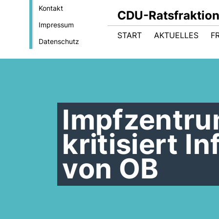
Kontakt
CDU-Ratsfraktio
Impressum
START
AKTUELLES
F
Datenschutz
Impfzentru
kritisiert I
von OB