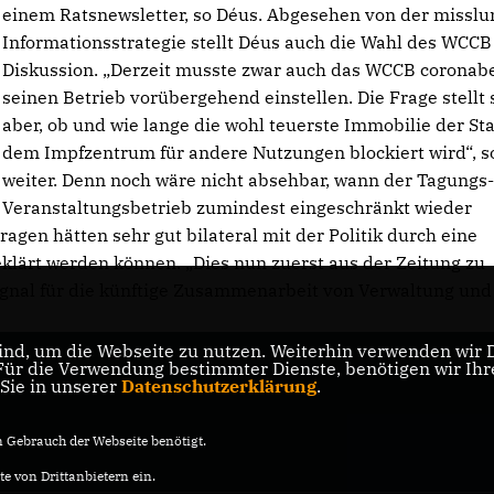
einem Ratsnewsletter, so Déus. Abgesehen von der missl
Informationsstrategie stellt Déus auch die Wahl des WCCB
Diskussion. „Derzeit musste zwar auch das WCCB coronab
seinen Betrieb vorübergehend einstellen. Die Frage stellt 
aber, ob und wie lange die wohl teuerste Immobilie der St
dem Impfzentrum für andere Nutzungen blockiert wird“, s
weiter. Denn noch wäre nicht absehbar, wann der Tagungs
Veranstaltungsbetrieb zumindest eingeschränkt wieder
en hätten sehr gut bilateral mit der Politik durch eine
eklärt werden können. „Dies nun zuerst aus der Zeitung zu
 Signal für die künftige Zusammenarbeit von Verwaltung und 
nd, um die Webseite zu nutzen. Weiterhin verwenden wir Di
r die Verwendung bestimmter Dienste, benötigen wir Ihre 
 Sie in unserer
Datenschutzerklärung
.
Gebrauch der Webseite benötigt.
e von Drittanbietern ein.