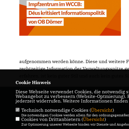
aufgenommen werden könne. Diese und weitere Frag
rechtzeitige Information der Verwaltungsspitze g
erfahren, ist kein guter Stil und auch kein gutes
Cookie Hinweis
so Déus.
Diese Webseite verwendet Cookies, die notwendig si
Webangebot zu verbessern (Website-Optmierung). Fü
CDU-Fraktion in Rat der Bundesstadt Bonn
jederzeit widerrufen. Weitere Informationen finden
Technisch notwendige Cookies (
Übersicht
)
IMPRESSUM
DATENSCHUTZ
Die notwendigen Cookies werden allein für den ordnungsgemäßen 
Cookies von Drittanbietern (
KONTAKT
Übersicht
)
Zur Optimierung unserer Webseite binden wir Dienste und Angebot