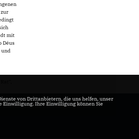
ungenen
 zur
edingt
sich
adt mit
o Déus
- und
Rat“,
enste von Drittanbietern, die uns helfen, unser
Einwilligung. Ihre Einwilligung können Sie