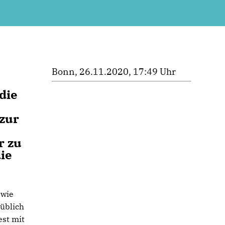
Bonn, 26.11.2020, 17:49 Uhr
die
 zur
r zu
ie
 wie
üblich
st mit