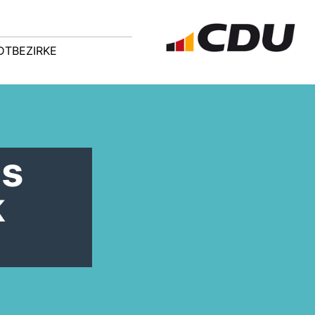
DTBEZIRKE
us
k