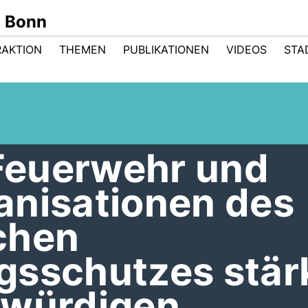
n Bonn
RAKTION
THEMEN
PUBLIKATIONEN
VIDEOS
STA
 Feuerwehr und
anisationen des
chen
gsschutzes stär
 würdigen