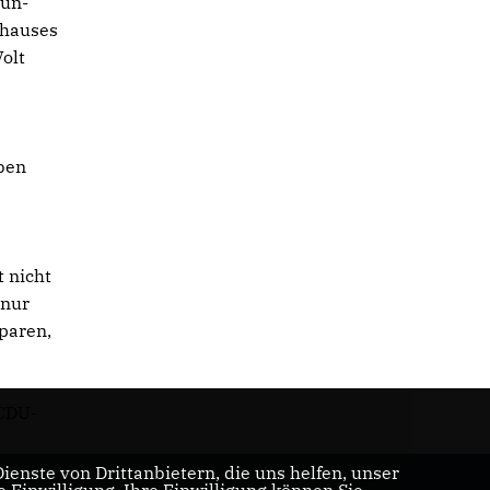
rün-
rhauses
olt
ben
t nicht
 nur
paren,
 CDU-
enste von Drittanbietern, die uns helfen, unser