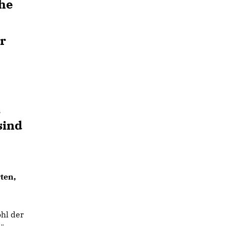
che
r
-
r
sind
ten,
hl der