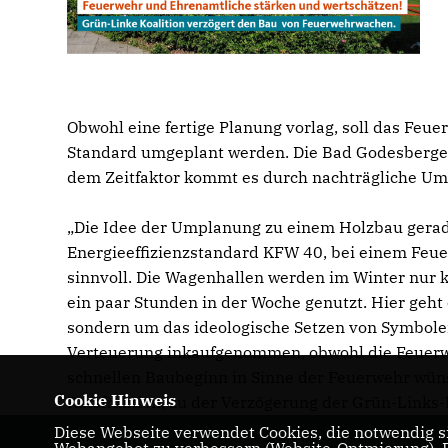
Obwohl eine fertige Planung vorlag, soll das Fe
Standard umgeplant werden. Die Bad Godesberger
dem Zeitfaktor kommt es durch nachträgliche U
Die Idee der Umplanung zu einem Holzbau gerade
Energieeffizienzstandard KFW 40, bei einem Feuerw
sinnvoll. Die Wagenhallen werden im Winter nur 
ein paar Stunden in der Woche genutzt. Hier geht
sondern um das ideologische Setzen von Symbole
Verteuerung inkaufgenommen, obwohl die Feuerwe
schnellen Baubeginn in Sinne der Feuerwehr wüns
Cookie Hinweis
Ratsfraktion, zu der Verzögerung der Grün-Links-
Diese Webseite verwendet Cookies, die notwendig si