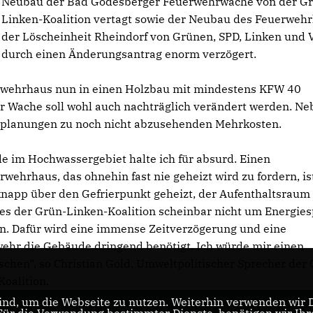
Neubau der Bad Godesberger Feuerwehrwache von der G
Linken-Koalition vertagt sowie der Neubau des Feuerweh
der Löscheinheit Rheindorf von Grünen, SPD, Linken und V
durch einen Änderungsantrag enorm verzögert.
uerwehrhaus nun in einen Holzbau mit mindestens KFW 40
 Wache soll wohl auch nachträglich verändert werden. Ne
mplanungen zu noch nicht abzusehenden Mehrkosten.
 im Hochwassergebiet halte ich für absurd. Einen
ehrhaus, das ohnehin fast nie geheizt wird zu fordern, is
knapp über den Gefrierpunkt geheizt, der Aufenthaltsraum
 es der Grün-Linken-Koalition scheinbar nicht um Energies
n. Dafür wird eine immense Zeitverzögerung und eine
hr die Gebäude dringend benötigt. Ich würde mir einen
chen“, so Christian Gold, Umweltpolitischer Sprecher der
Koalition.
nd, um die Webseite zu nutzen. Weiterhin verwenden wir Di