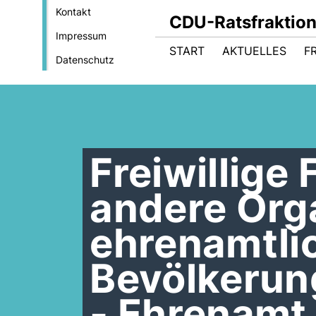
Kontakt
CDU-Ratsfraktio
Impressum
START
AKTUELLES
F
Datenschutz
Freiwillige
andere Org
ehrenamtli
Bevölkerun
- Ehrenamt