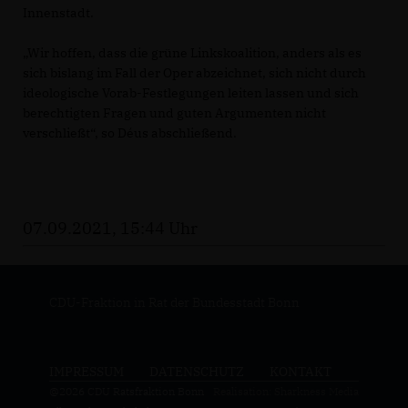
Innenstadt.
Wir hoffen, dass die grüne Linkskoalition, anders als es
sich bislang im Fall der Oper abzeichnet, sich nicht durch
ideologische Vorab-Festlegungen leiten lassen und sich
berechtigten Fragen und guten Argumenten nicht
verschließt“, so Déus abschließend.
07.09.2021, 15:44 Uhr
CDU-Fraktion in Rat der Bundesstadt Bonn
IMPRESSUM
DATENSCHUTZ
KONTAKT
@2026 CDU Ratsfraktion Bonn
Realisation: Sharkness Media