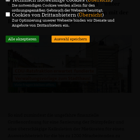
dass die richtigen Konsequenzen – unter
Die notwendigen Cookies werden allein für den
ordnungsgemäßen Gebrauch der Webseite benötigt.
anderem auch aus den Erfahrungen mit der
Cookies von Drittanbietern (
Übersicht
)
Beethovenhalle - gezogen werden.
Zur Optimierung unserer Webseite binden wir Dienste und
Angebote von Drittanbietern ein.
Alle akzeptieren
Auswahl speichern
So sind zumindest die ungefähre finanzielle
Größenordnung für eine Sanierung der Stützpfeiler und
eine überschlägige Kalkulation der Mietkosten für einen
Ausweichbetrieb für die bis zu 1200 Mitarbeitenden zu