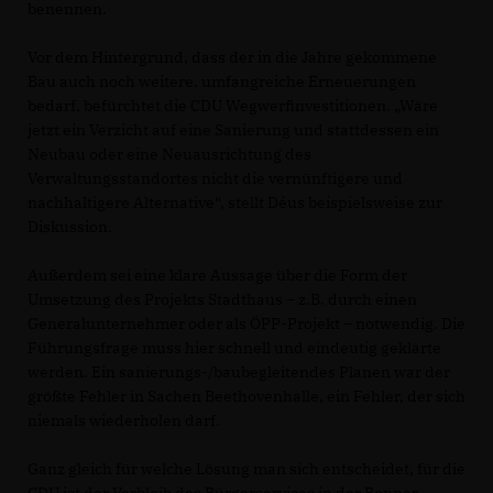
benennen.
Vor dem Hintergrund, dass der in die Jahre gekommene
Bau auch noch weitere, umfangreiche Erneuerungen
bedarf, befürchtet die CDU Wegwerfinvestitionen. „Wäre
jetzt ein Verzicht auf eine Sanierung und stattdessen ein
Neubau oder eine Neuausrichtung des
Verwaltungsstandortes nicht die vernünftigere und
nachhaltigere Alternative“, stellt Déus beispielsweise zur
Diskussion.
Außerdem sei eine klare Aussage über die Form der
Umsetzung des Projekts Stadthaus – z.B. durch einen
Generalunternehmer oder als ÖPP-Projekt – notwendig. Die
Führungsfrage muss hier schnell und eindeutig geklärte
werden. Ein sanierungs-/baubegleitendes Planen war der
größte Fehler in Sachen Beethovenhalle, ein Fehler, der sich
niemals wiederholen darf.
Ganz gleich für welche Lösung man sich entscheidet, für die
CDU ist der Verbleib des Bürgerservices in der Bonner