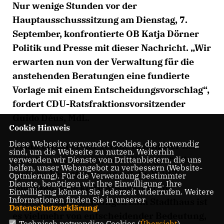
Nur wenige Stunden vor der
Hauptausschusssitzung am Dienstag, 7.
September, konfrontierte OB Katja Dörner
Politik und Presse mit dieser Nachricht. „Wir
erwarten nun von der Verwaltung für die
anstehenden Beratungen eine fundierte
Vorlage mit einem Entscheidungsvorschlag“,
fordert CDU-Ratsfraktionsvorsitzender
Guido Déus, MdL.
Cookie Hinweis
Diese Webseite verwendet Cookies, die notwendig
Damit erteilt er der gerade in jüngster Zeit
sind, um die Webseite zu nutzen. Weiterhin
üblichen „Entweder-Oder-Vorlagen“, die
verwenden wir Dienste von Drittanbietern, die uns
helfen, unser Webangebot zu verbessern (Website-
jegliche Verantwortung auf die Politik
Optmierung). Für die Verwendung bestimmter
Dienste, benötigen wir Ihre Einwilligung. Ihre
abwälzen, eine klare Absage. Für die
Einwilligung können Sie jederzeit widerrufen. Weitere
Informationen finden Sie in unserer
weiteren Entscheidungen zum Stadthaus ist
Datenschutzerklärung
.
es vielmehr von entscheidender Bedeutung,
Technisch notwendige Cookies (
Übersicht
)