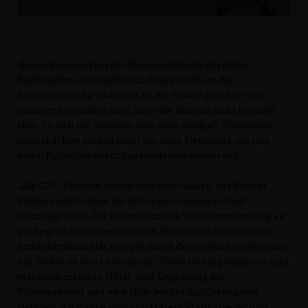
Bemerkenswert bei der Kleinen Anfrage der linken
Ratsfraktionen ist nicht nur, dass sie sich an die
Stadtverwaltung und nicht an die Polizei gerichtet hat,
sondern besonders auch, dass die Grünen nicht beteiligt
sind. Ist sich die Koalition hier etwa uneins? Zumindest
zeigt sich hier einmal mehr die linke Mentalität, die uns
einen Polizeiüberwachungsstaat vorgaukeln will.
Die CDU-Fraktion nimmt dies zum Anlass, der Bonner
Polizei ausdrücklich ihr Vertrauen auszusprechen“,
bekräftigt Déus. Die Polizei setzt die Videoüberwachung an
gut begründeten wechselnden Standorten mit erhöhter
Straßenkriminalität entsprechend den geltenden Gesetzen
ein. Daher ist Déus überzeugt: „Diese ist ein geeignetes und
verhältnismäßiges Mittel, eine Ergänzung zur
Polizeipräsenz und eine Hilfe bei der Aufklärung von
Delikten. Ich danke Polizeipräsident Frank Hoever und