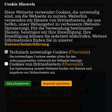
Cookie Hinweis
Die Polizistinnen und Polizisten setzen sich
tagtäglich für unsere Interessen und unsere
Diese Webseite verwendet Cookies, die notwendig
sind, um die Webseite zu nutzen. Weiterhin
Sicherheit ein und werden durch solch eine
verwenden wir Dienste von Drittanbietern, die uns
helfen, unser Webangebot zu verbessern (Website-
Anfrage auch noch verunglimpft. Da der
Optmierung). Für die Verwendung bestimmter
Dienste, benötigen wir Ihre Einwilligung. Ihre
Respekt und die Anerkennung ihrer Arbeit
Einwilligung können Sie jederzeit widerrufen. Weitere
bei einigen Bevölkerungsgruppen
Informationen finden Sie in unserer
Datenschutzerklärung
.
schwindet, ist diese völlig unangebrachte
Technisch notwendige Cookies (
Übersicht
)
Kritik der Linken überhaupt nicht
Die notwendigen Cookies werden allein für den
nachvollziehbar.“
ordnungsgemäßen Gebrauch der Webseite benötigt.
Cookies von Drittanbietern (
Übersicht
)
Zur Optimierung unserer Webseite binden wir Dienste und
Angebote von Drittanbietern ein.
Alle akzeptieren
Auswahl speichern