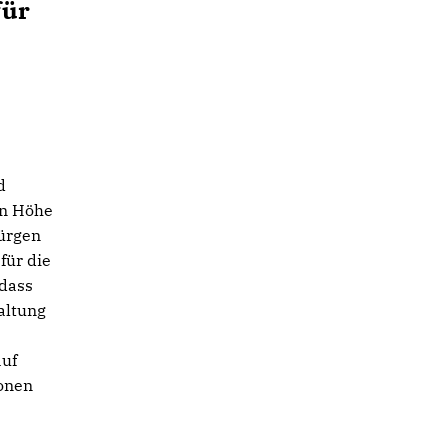
für
d
in Höhe
ürgen
für die
 dass
altung
auf
ionen