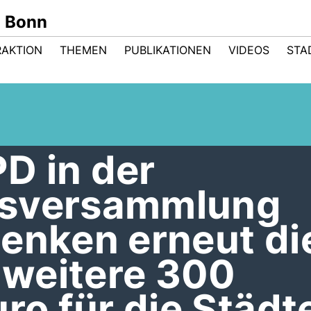
n Bonn
RAKTION
THEMEN
PUBLIKATIONEN
VIDEOS
STA
D in der
tsversammlung
enken erneut di
weitere 300
uro für die Städt