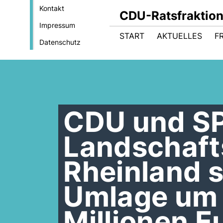
Kontakt
CDU-Ratsfraktio
Impressum
START
AKTUELLES
F
Datenschutz
CDU und SP
Landschaf
Rheinland s
Umlage um 
Millionen E