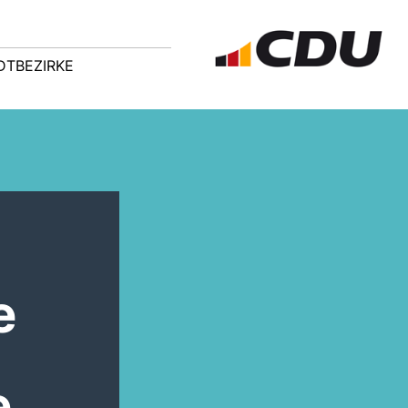
DTBEZIRKE
e
e