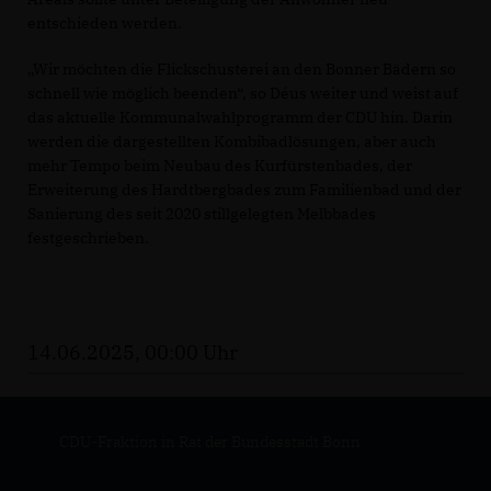
entschieden werden.
Wir möchten die Flickschusterei an den Bonner Bädern so
schnell wie möglich beenden“, so Déus weiter und weist auf
das aktuelle Kommunalwahlprogramm der CDU hin. Darin
werden die dargestellten Kombibadlösungen, aber auch
mehr Tempo beim Neubau des Kurfürstenbades, der
Erweiterung des Hardtbergbades zum Familienbad und der
Sanierung des seit 2020 stillgelegten Melbbades
festgeschrieben.
14.06.2025, 00:00 Uhr
CDU-Fraktion in Rat der Bundesstadt Bonn