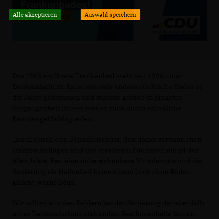
Alle akzeptieren
Auswahl speichern
Das 1963 eröffnete Frankenbad steht seit 1996 unter
Denkmalschutz. Es ist wie viele andere städtische Bäder in
die Jahre gekommen und machte gerade in jüngster
Vergangenheit immer wieder auch durch erhebliche
Baumängel Schlagzeilen.
Auch durch den Denkmalschutz, den damit verbundenen
strikten Auflagen und der veralteten Bädertechnik ist der
60er-Jahre-Bau eine unberechenbare Wundertüte und die
Sanierung als Hallenbad käme einem Loch ohne Boden
gleich“, warnt Déus.
Wir sollten aus den Fehlern bei der Sanierung der ebenfalls
unter Denkmalschutz stehenden Beethovenhalle lernen.