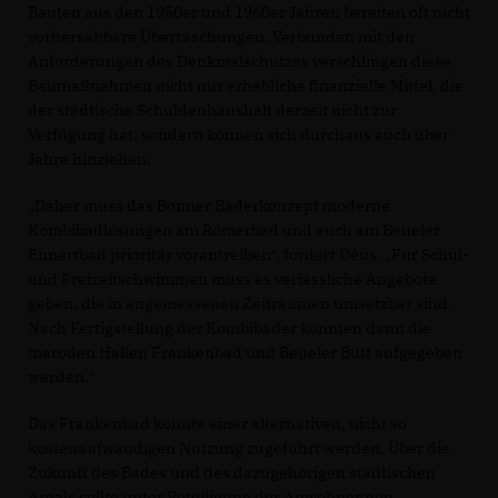
Bauten aus den 1950er und 1960er Jahren bereiten oft nicht
vorhersehbare Überraschungen. Verbunden mit den
Anforderungen des Denkmalschutzes verschlingen diese
Baumaßnahmen nicht nur erhebliche finanzielle Mittel, die
der städtische Schuldenhaushalt derzeit nicht zur
Verfügung hat, sondern können sich durchaus auch über
Jahre hinziehen.
Daher muss das Bonner Bäderkonzept moderne
Kombibadlösungen am Römerbad und auch am Beueler
Ennertbad prioritär vorantreiben“, fordert Déus. „Für Schul-
und Freizeitschwimmen muss es verlässliche Angebote
geben, die in angemessenen Zeiträumen umsetzbar sind.
Nach Fertigstellung der Kombibäder könnten dann die
maroden Hallen Frankenbad und Beueler Bütt aufgegeben
werden.“
Das Frankenbad könnte einer alternativen, nicht so
kostenaufwändigen Nutzung zugeführt werden. Über die
Zukunft des Bades und des dazugehörigen städtischen
Areals sollte unter Beteiligung der Anwohner neu