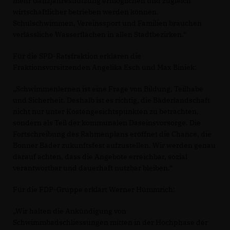
mehr Ganzjahresnutzung ermöglichen und zugleich
wirtschaftlicher betrieben werden können.
Schulschwimmen, Vereinssport und Familien brauchen
verlässliche Wasserflächen in allen Stadtbezirken.“
Für die SPD-Ratsfraktion erklären die
Fraktionsvorsitzenden Angelika Esch und Max Biniek:
Schwimmenlernen ist eine Frage von Bildung, Teilhabe
und Sicherheit. Deshalb ist es richtig, die Bäderlandschaft
nicht nur unter Kostengesichtspunkten zu betrachten,
sondern als Teil der kommunalen Daseinsvorsorge. Die
Fortschreibung des Rahmenplans eröffnet die Chance, die
Bonner Bäder zukunftsfest aufzustellen. Wir werden genau
darauf achten, dass die Angebote erreichbar, sozial
verantwortbar und dauerhaft nutzbar bleiben.“
Für die FDP-Gruppe erklärt Werner Hümmrich:
Wir halten die Ankündigung von
Schwimmbadschliessungen mitten in der Hochphase der