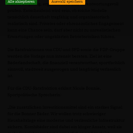
Alle akzeptieren
Auswahl speichern
Ansatz sorgfältig, ergebnisoffen und verantwortungsvoll
prüfen. Entscheidend wird sein, ob solche Modelle
tatsächlich dauerhaft tragfähig und organisatorisch
realistisch sind. Privates oder ehrenamtliches Engagement
kann eine Chance sein, darf aber nicht zu unrealistischen
Erwartungen oder ungeklärten Betriebsrisiken führen.
Die Ratsfraktionen von CDU und SPD sowie die FDP-Gruppe
werden die Vorlage nun intensiv beraten. Ziel ist eine
Bäderlandschaft, die finanziell verantwortbar, sportfachlich
sinnvoll, stadtweit ausgewogen und langfristig verlässlich
ist.
Für die CDU-Ratsfraktion erklärt Nicole Bonnie,
Sportpolitische Sprecherin:
Die zusätzlichen Investitionsmittel sind ein starkes Signal
für die Bonner Bäder. Wir wollen trotz schwieriger
Haushaltslage eine moderne und verlässliche Infrastruktur
sichern. Kombibäder sind dabei ein kluger Ansatz, weil sie