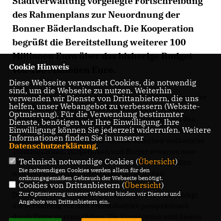
Stadtverwaltung vorgelegte Fortschreibung
des Rahmenplans zur Neuordnung der
Bonner Bäderlandschaft. Die Kooperation
begrüßt die Bereitstellung weiterer 100
Millionen Euro über das bisherige Budget
Cookie Hinweis
von 150 Millionen Euro.
Diese Webseite verwendet Cookies, die notwendig
sind, um die Webseite zu nutzen. Weiterhin
Aus Sicht der Kooperation ist besonders wichtig, dass jeder
verwenden wir Dienste von Drittanbietern, die uns
helfen, unser Webangebot zu verbessern (Website-
Stadtbezirk auch künftig über ein Hallenbad verfügt. Der
Optmierung). Für die Verwendung bestimmter
Ganzjahresbetrieb ist für das Schulschwimmen und den
Dienste, benötigen wir Ihre Einwilligung. Ihre
Einwilligung können Sie jederzeit widerrufen. Weitere
Vereinssport von zentraler Bedeutung. Kinder müssen
Informationen finden Sie in unserer
Schwimmen lernen können, Vereine brauchen verlässliche
Datenschutzerklärung
.
Trainingszeiten, Bürgerinnen und Bürger erwarten eine
Technisch notwendige Cookies (
Übersicht
)
erreichbare Infrastruktur. Diese Ziele müssen bei allen
Die notwendigen Cookies werden allein für den
weiteren Beratungen Berücksichtigung finden.
ordnungsgemäßen Gebrauch der Webseite benötigt.
Cookies von Drittanbietern (
Übersicht
)
Zur Optimierung unserer Webseite binden wir Dienste und
Dort, wo keine Kombibad-Lösung vorgesehen ist, schlägt
Angebote von Drittanbietern ein.
die Verwaltung vor, den Freibadbetrieb perspektivisch
durch Dritte zu ermöglichen. Die Kooperation wird diesen